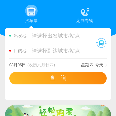
汽车票
定制专线
请选择出发城市/站点
出发地
请选择到达城市/站点
目的地
08月06日
(农历六月廿四)
星期四
今天
查 询