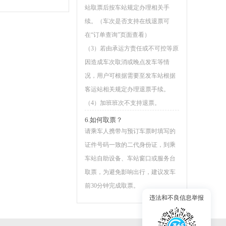
站取票后按车站规定办理相关手
续。（车次是否支持在线退票可
在“订单查询”页面查看）
（3）若由承运方责任或不可控等原
因造成车次取消或晚点发车等情
况，用户可根据需要至发车站根据
客运站相关规定办理退票手续。
（4）加班班次不支持退票。
6.如何取票？
请乘车人携带与预订车票时填写的
证件号码一致的二代身份证，到乘
车站自助设备、车站窗口或服务台
取票，为避免影响出行，建议发车
前30分钟完成取票。
违法和不良信息举报