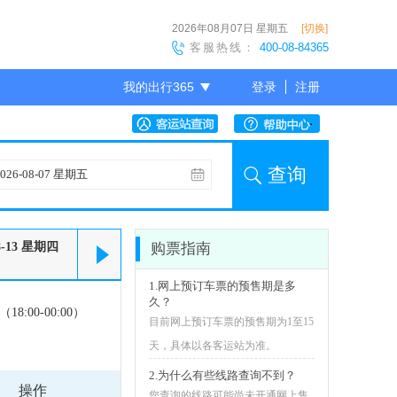
2026年08月07日
星期五
[切换]
客服热线：
400-08-84365
我的出行365
登录
注册
尊敬的会员
查询
8-13
星期四
购票指南
1.网上预订车票的预售期是多
久？
18:00-00:00）
目前网上预订车票的预售期为1至15
天，具体以各客运站为准。
2.为什么有些线路查询不到？
操作
您查询的线路可能尚未开通网上售