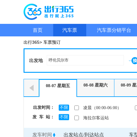
首页
汽车票
汽车票分销平台
出行365>
车票预订
出发地
08-08
星期六
08-09
星
08-07
星期五
出发时间：
不限
凌晨（00:00-06:00）
发 车 站：
不限
海拉尔客运站
发车时间
出发站点/到达站点
车