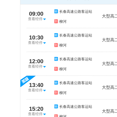
长春高速公路客运站
09:00
大型高
查看经停
柳河
长春高速公路客运站
10:30
大型高
查看经停
柳河
长春高速公路客运站
12:00
大型高
查看经停
柳河
长春高速公路客运站
13:40
大型高
查看经停
柳河
长春高速公路客运站
15:20
大型高
查看经停
柳河