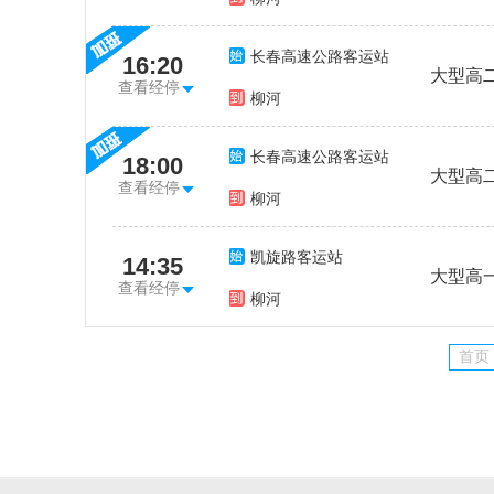
长春高速公路客运站
16:20
大型高
查看经停
柳河
长春高速公路客运站
18:00
大型高
查看经停
柳河
凯旋路客运站
14:35
大型高
查看经停
柳河
首页