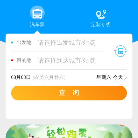
汽车票
定制专线
请选择出发城市/站点
出发地
请选择到达城市/站点
目的地
08月08日
(农历六月廿六)
星期六
今天
查 询